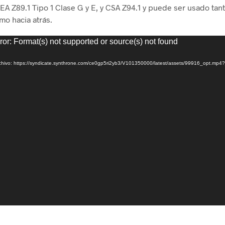
EA Z89.1 Tipo 1 Clase G y E, y CSA Z94.1 y puede ser usado tant
mo hacia atrás.
or
ror: Format(s) not supported or source(s) not found
chivo: https://syndicate.synthrone.com/ce0gp5ri2yb3/V101350000/latest/assets/99916_opt.mp4