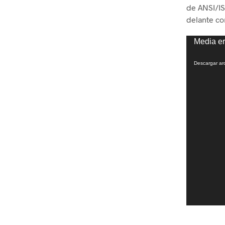
de ANSI/IS
delante co
Reproduct
Media er
de
vídeo
Descargar ar
.