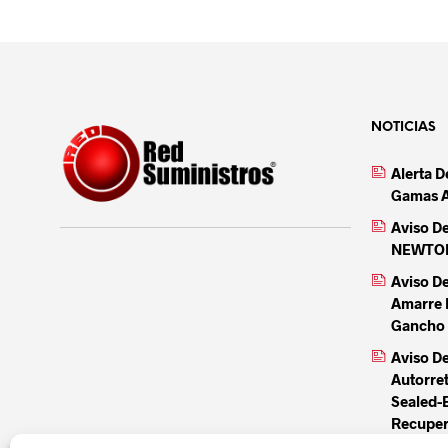
NOTICIAS
Alerta 
Gamas 
Aviso D
NEWTON 
Aviso D
Amarre 
Gancho 
Aviso De
Autorre
Sealed-
Recuper