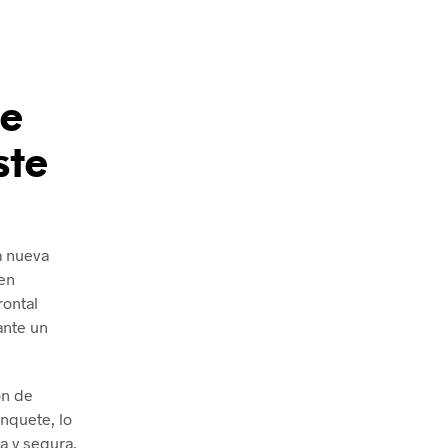
de
ste
a nueva
 en
rontal
ante un
ón de
inquete, lo
a y segura.