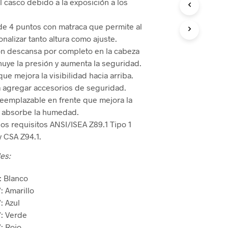
l casco debido a la exposición a los
 de Bloqueo
mentos de Rescate
 de Bloqueo
e 4 puntos con matraca que permite al
nalizar tanto altura como ajuste.
CIÓN Y CONTROL
n descansa por completo en la cabeza
nuye la presión y aumenta la seguridad.
 de Áreas
que mejora la visibilidad hacia arriba.
 agregar accesorios de seguridad.
reemplazable en frente que mejora la
Derrames
 absorbe la humedad.
os requisitos ANSI/ISEA Z89.1 Tipo 1
y CSA Z94.1.
es:
: Blanco
 Amarillo
: Azul
: Verde
: Rojo