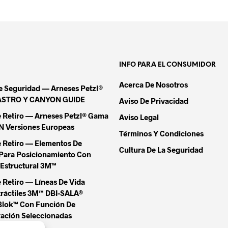
INFO PARA EL CONSUMIDOR
Acerca De Nosotros
De Seguridad — Arneses Petzl®
ASTRO Y CANYON GUIDE
Aviso De Privacidad
e Retiro — Arneses Petzl® Gama
Aviso Legal
Versiones Europeas
Términos Y Condiciones
e Retiro — Elementos De
Cultura De La Seguridad
Para Posicionamiento Con
Estructural 3M™
 Retiro — Líneas De Vida
tráctiles 3M™ DBI-SALA®
Blok™ Con Función De
ación Seleccionadas