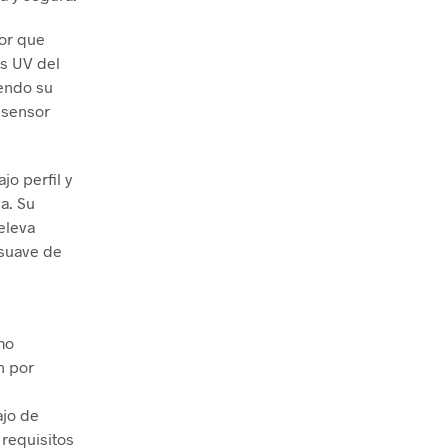
or que
os UV del
iendo su
 sensor
o perfil y
a. Su
 eleva
 suave de
mo
n por
ajo de
 requisitos