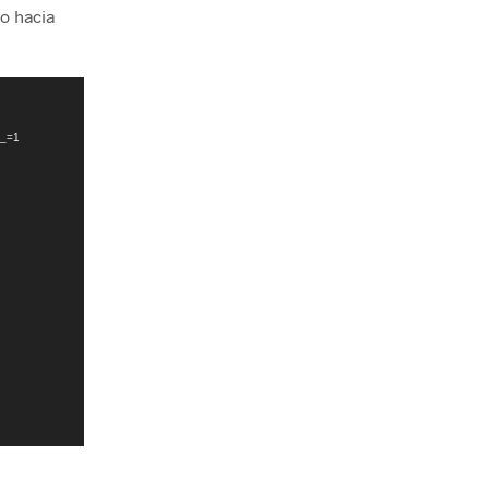
o hacia
?_=1