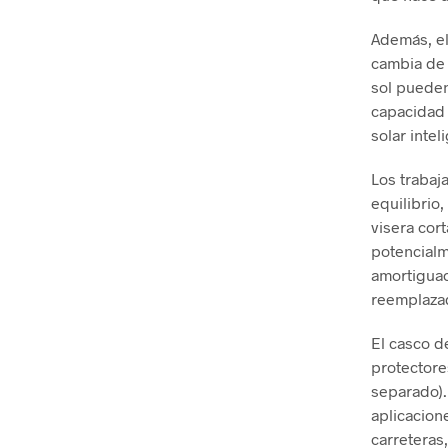
Además, el
cambia de 
sol pueden
capacidad 
solar inte
Los trabaj
equilibrio
visera cort
potencialm
amortiguac
reemplaza
El casco d
protectore
separado)
aplicacione
carreteras,