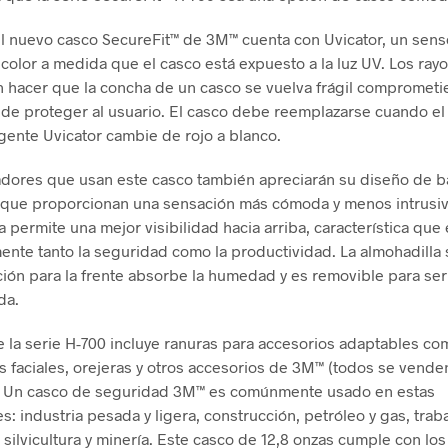
l nuevo casco SecureFit™ de 3M™ cuenta con Uvicator, un sens
color a medida que el casco está expuesto a la luz UV. Los ray
 hacer que la concha de un casco se vuelva frágil compromet
de proteger al usuario. El casco debe reemplazarse cuando el
ligente Uvicator cambie de rojo a blanco.
adores que usan este casco también apreciarán su diseño de baj
, que proporcionan una sensación más cómoda y menos intrusiv
a permite una mejor visibilidad hacia arriba, característica que
ente tanto la seguridad como la productividad. La almohadilla
ión para la frente absorbe la humedad y es removible para ser
da.
e la serie H-700 incluye ranuras para accesorios adaptables co
s faciales, orejeras y otros accesorios de 3M™ (todos se vende
. Un casco de seguridad 3M™ es comúnmente usado en estas
s: industria pesada y ligera, construcción, petróleo y gas, trab
 silvicultura y minería. Este casco de 12,8 onzas cumple con los