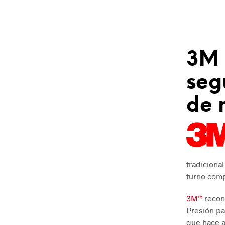
3M 
seg
de 
tradiciona
turno comp
3M™
recon
Presión pa
que hace a