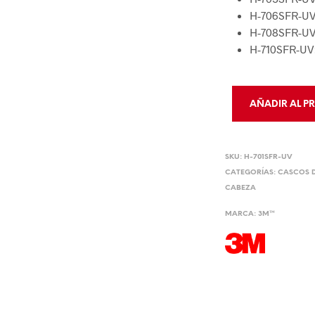
H-706SFR-UV
H-708SFR-UV
H-710SFR-UV:
AÑADIR AL P
SKU:
H-701SFR-UV
CATEGORÍAS:
CASCOS D
CABEZA
MARCA:
3M™