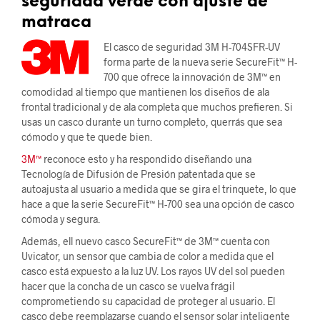
seguridad verde con ajuste de
matraca
El casco de seguridad 3M H-704SFR-UV
forma parte de la nueva serie SecureFit™ H-
700 que ofrece la innovación de 3M™ en
comodidad al tiempo que mantienen los diseños de ala
frontal tradicional y de ala completa que muchos prefieren. Si
usas un casco durante un turno completo, querrás que sea
cómodo y que te quede bien.
3M™
reconoce esto y ha respondido diseñando una
Tecnología de Difusión de Presión patentada que se
autoajusta al usuario a medida que se gira el trinquete, lo que
hace a que la serie SecureFit™ H-700 sea una opción de casco
cómoda y segura.
Además, ell nuevo casco SecureFit™ de 3M™ cuenta con
Uvicator, un sensor que cambia de color a medida que el
casco está expuesto a la luz UV. Los rayos UV del sol pueden
hacer que la concha de un casco se vuelva frágil
comprometiendo su capacidad de proteger al usuario. El
casco debe reemplazarse cuando el sensor solar inteligente