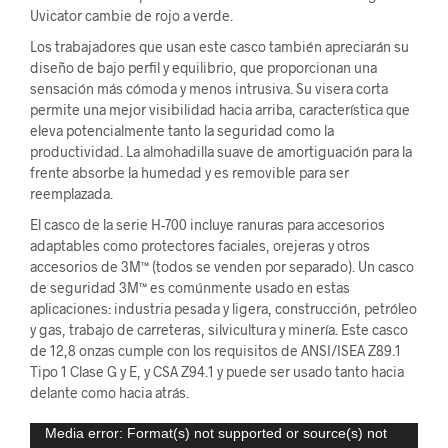
Uvicator cambie de rojo a verde.
Los trabajadores que usan este casco también apreciarán su
diseño de bajo perfil y equilibrio, que proporcionan una
sensación más cómoda y menos intrusiva. Su visera corta
permite una mejor visibilidad hacia arriba, característica que
eleva potencialmente tanto la seguridad como la
productividad. La almohadilla suave de amortiguación para la
frente absorbe la humedad y es removible para ser
reemplazada.
El casco de la serie H-700 incluye ranuras para accesorios
adaptables como protectores faciales, orejeras y otros
accesorios de 3M™ (todos se venden por separado). Un casco
de seguridad 3M™ es comúnmente usado en estas
aplicaciones: industria pesada y ligera, construcción, petróleo
y gas, trabajo de carreteras, silvicultura y minería. Este casco
de 12,8 onzas cumple con los requisitos de ANSI/ISEA Z89.1
Tipo 1 Clase G y E, y CSA Z94.1 y puede ser usado tanto hacia
delante como hacia atrás.
Reproductor
Media error: Format(s) not supported or source(s) not