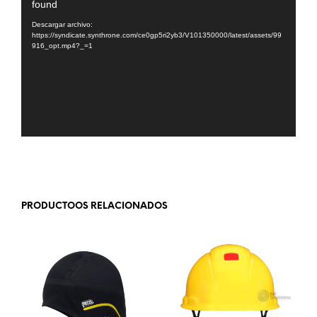
found
de
vídeo
Descargar archivo:
https://syndicate.synthrone.com/ce0gp5ri2yb3/V101350000/latest/assets/99
916_opt.mp4?_=1
.
PRODUCTOOS RELACIONADOS