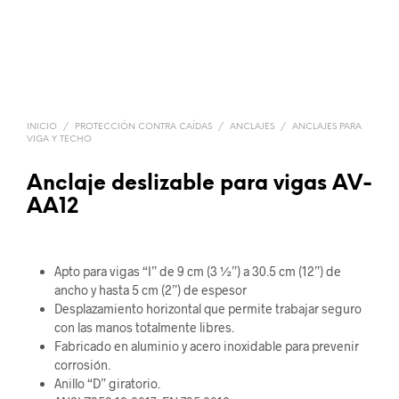
INICIO
/
PROTECCIÓN CONTRA CAÍDAS
/
ANCLAJES
/
ANCLAJES PARA
VIGA Y TECHO
Anclaje deslizable para vigas AV-
AA12
Apto para vigas “I” de 9 cm (3 ½”) a 30.5 cm (12”) de
ancho y hasta 5 cm (2”) de espesor
Desplazamiento horizontal que permite trabajar seguro
con las manos totalmente libres.
Fabricado en aluminio y acero inoxidable para prevenir
corrosión.
Anillo “D” giratorio.