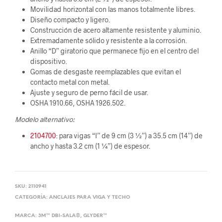
Movilidad horizontal con las manos totalmente libres.
Diseño compacto y ligero.
Construcción de acero altamente resistente y aluminio.
Extremadamente sólido y resistente a la corrosión.
Anillo “D” giratorio que permanece fijo en el centro del
dispositivo.
Gomas de desgaste reemplazables que evitan el
contacto metal con metal.
Ajuste y seguro de perno fácil de usar.
OSHA 1910.66, OSHA 1926.502.
Modelo alternativo:
2104700
: para vigas “I” de 9 cm (3 ½”) a 35.5 cm (14”) de
ancho y hasta 3.2 cm (1 ¼”) de espesor.
SKU:
2110941
CATEGORÍA:
ANCLAJES PARA VIGA Y TECHO
MARCA:
3M™ DBI-SALA®
,
GLYDER™