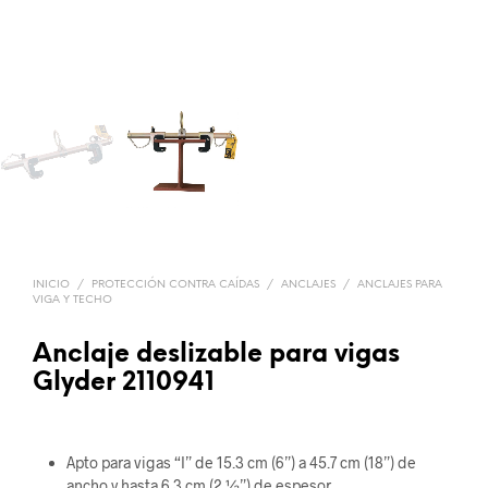
INICIO
/
PROTECCIÓN CONTRA CAÍDAS
/
ANCLAJES
/
ANCLAJES PARA
VIGA Y TECHO
Anclaje deslizable para vigas
Glyder 2110941
Apto para vigas “I” de 15.3 cm (6”) a 45.7 cm (18”) de
ancho y hasta 6.3 cm (2 ½”) de espesor.