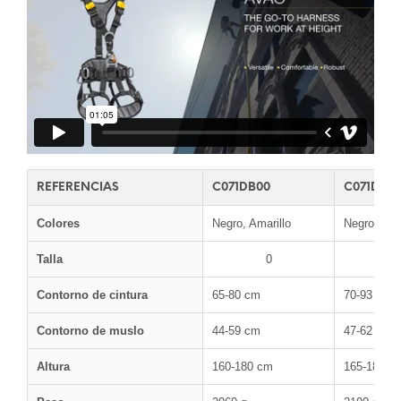
REFERENCIAS
C071DB00
C071DB01
Colores
Negro, Amarillo
Negro, Ama
Talla
0
Contorno de cintura
65-80 cm
70-93 cm
Contorno de muslo
44-59 cm
47-62 cm
Altura
160-180 cm
165-185 c