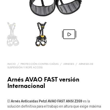
INICIO
/
PROTECCIÓN CONTRA CAÍDAS
/
ARNESES
/
ARNESES DE
SUSPENSIÓN Y ROPE ACCESS
Arnés AVAO FAST versión
Internacional
El
Arnés Anticaídas Petzl AVAO FAST ANSI Z359
es la
solución definitiva para el trabajo en altura que exige máxima