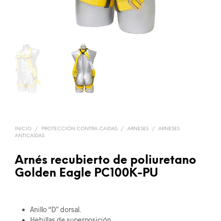
INICIO
/
PROTECCIÓN CONTRA CAÍDAS
/
ARNESES
/
ARNESES
ANTICAÍDAS
Arnés recubierto de poliuretano
Golden Eagle PC100K-PU
Anillo “D” dorsal.
Hebillas de superposición.