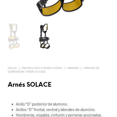
INICIO
/
PROTECCIÓN CONTRA CAÍDAS
/
ARNESES
/
ARNESES DE
SUSPENSIÓN Y ROPE ACCESS
Arnés SOLACE
Anillo “D” posterior de aluminio.
Anillos “D” frontal, ventral y laterales de aluminio.
Hombreras, espalda, cinturón y perneras acojinadas.