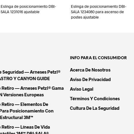
Eslinga de posicionamiento DBI-
Eslinga de posicionamiento DBI-
SALA 1231016 ajustable
SALA 1234080 para ascenso de
postes ajustable
INFO PARA EL CONSUMIDOR
Acerca De Nosotros
De Seguridad — Arneses Petzl®
ASTRO Y CANYON GUIDE
Aviso De Privacidad
e Retiro — Arneses Petzl® Gama
Aviso Legal
Versiones Europeas
Términos Y Condiciones
e Retiro — Elementos De
Cultura De La Seguridad
Para Posicionamiento Con
Estructural 3M™
 Retiro — Líneas De Vida
tráctiles 3M™ DBI-SALA®