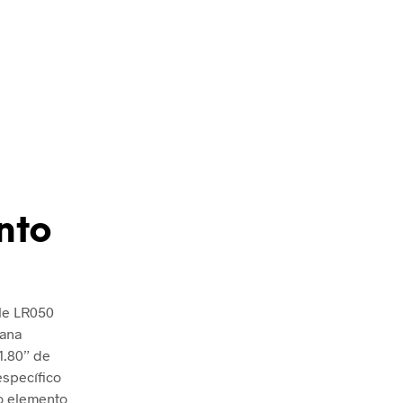
nto
le LR050
lana
1.80” de
específico
mo elemento