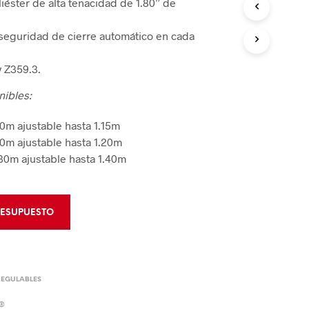
iéster de alta tenacidad de 1.80” de
 de Bloqueo
rumentos de Rescate
 de Bloqueo
eguridad de cierre automático en cada
CIÓN Y CONTROL
y Z359.3.
 de Áreas
nibles:
60m ajustable hasta 1.15m
Derrames
90m ajustable hasta 1.20m
30m ajustable hasta 1.40m
RESUPUESTO
REGULABLES
E®