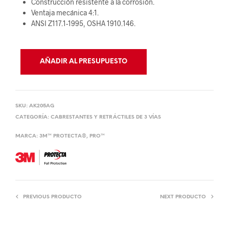
Construcción resistente a la corrosión.
Ventaja mecánica 4:1.
ANSI Z117.1-1995, OSHA 1910.146.
AÑADIR AL PRESUPUESTO
SKU:
AK205AG
CATEGORÍA:
CABRESTANTES Y RETRÁCTILES DE 3 VÍAS
MARCA:
3M™ PROTECTA®
,
PRO™
PREVIOUS PRODUCTO
NEXT PRODUCTO