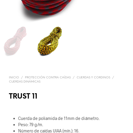
INICIO
/
PROTECCIÓN CONTRA CAÍDAS
/
CUERDAS Y CORDINOS
/
CUERDAS DINÁMICAS
TRUST 11
Cuerda de poliamida de 11mm de diámetro.
Peso: 79 g/m.
Número de caídas UIAA (mín.): 16.