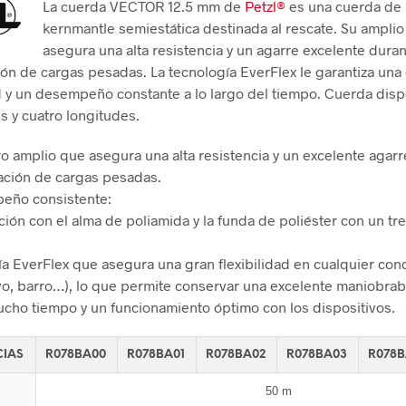
La cuerda VECTOR 12.5 mm de
Petzl®
es una cuerda de
kernmantle semiestática destinada al rescate. Su ampli
asegura una alta resistencia y un agarre excelente duran
ón de cargas pesadas. La tecnología EverFlex le garantiza una
ad y un desempeño constante a lo largo del tiempo. Cuerda dis
s y cuatro longitudes.
o amplio que asegura una alta resistencia y un excelente agar
ación de cargas pesadas.
eño consistente:
ción con el alma de poliamida y la funda de poliéster con un tr
.
ía EverFlex que asegura una gran flexibilidad en cualquier con
vo, barro…), lo que permite conservar una excelente maniobrab
cho tiempo y un funcionamiento óptimo con los dispositivos.
CIAS
R078BA00
R078BA01
R078BA02
R078BA03
R078B
50 m