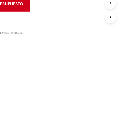
 de Bloqueo
RESUPUESTO
rumentos de Rescate
 de Bloqueo
CIÓN Y CONTROL
EMIESTÁTICAS
 de Áreas
Derrames