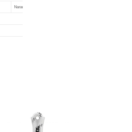
Naranja
Blanco
Amarillo
Negro
Azul
3 Año
1 unid