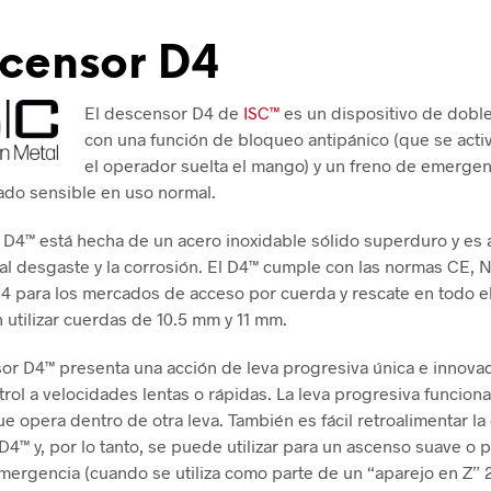
censor D4
El descensor D4 de
ISC™
es un dispositivo de dobl
con una función de bloqueo antipánico (que se act
el operador suelta el mango) y un freno de emerge
do sensible en uso normal.
l D4™ está hecha de un acero inoxidable sólido superduro y es
 al desgaste y la corrosión. El D4™ cumple con las normas CE, 
4 para los mercados de acceso por cuerda y rescate en todo 
 utilizar cuerdas de 10.5 mm y 11 mm.
or D4™ presenta una acción de leva progresiva única e innova
trol a velocidades lentas o rápidas. La leva progresiva funcion
ue opera dentro de otra leva. También es fácil retroalimentar la
 D4™ y, por lo tanto, se puede utilizar para un ascenso suave o 
mergencia (cuando se utiliza como parte de un “aparejo en Z” 2