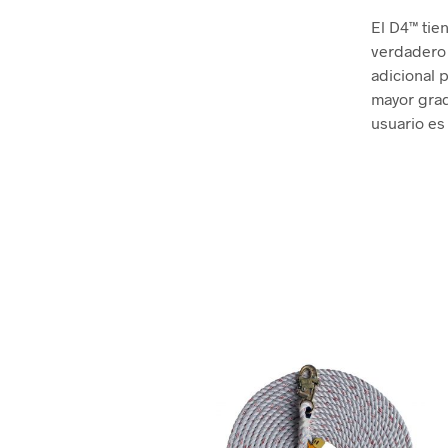
El D4™ tie
verdadero 
adicional 
mayor grad
usuario es 
.