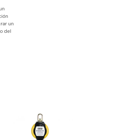
 un
ción
grar un
o del