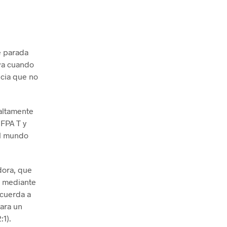
e parada
iva cuando
ncia que no
 altamente
NFPA T y
el mundo
dora, que
a mediante
 cuerda a
para un
:1).