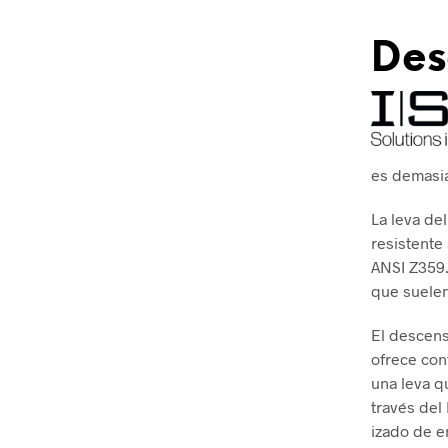
Des
es demasia
La leva de
resistente
ANSI Z359.
que suelen
El descens
ofrece con
una leva q
través del
izado de e