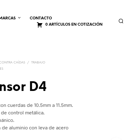
MARCAS
CONTACTO
0 ARTÍCULOS EN COTIZACIÓN
RDINOS
TRABAJO Y TORSO
COMPLEMENTOS
as
Cascos para Trabajos en Altura
 Seguridad y Chamarras
Linternas Frontales
CONTRA CAÍDAS
/
TRABAJO
ES
 y Ropa de Lluvia
Tubulares
nsor D4
o de la Cuerda
lumbares
Guantes de Protección Vertical
Prevención de Caída de Herramientas (FPT)
ESCATE
con cuerdas de 10.5mm a 11.5mm.
echables
Porta Equipo
 Rescate
e control metálica.
Navajas
pánico.
do
 de aluminio con leva de acero
Aseguradores y Bloqueadores Auxiliares
os de Evacuación
arjetas de Seguridad