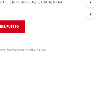
:2013, EN 12841:2006/C, UKCA, NFPA
 de Bloqueo
mentos de Rescate
 de Bloqueo
CIÓN Y CONTROL
RESUPUESTO
 de Áreas
Derrames
ORES
,
PROTECCIÓN CONTRA CAÍDAS