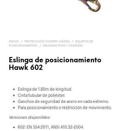
INICIO
/
PROTECCIÓN CONTRA CAÍDAS
/
EQUIPOS DE
POSICIONAMIENTO
/
ESLINGAS FIJAS Y CADENAS
Eslinga de posicionamiento
Hawk 602
Eslinga de 1.80m de longitud.
Cinta tubular de poliéster.
Ganchos de seguridad de acero en cada extremo.
Para posicionamiento o restricción de movimiento.
Versiones disponibles:
602: EN 354:2011, ANSI A10.32-2004.