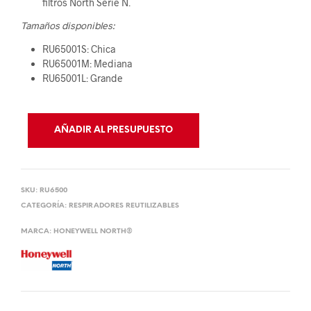
filtros North Serie N.
Tamaños disponibles:
RU65001S: Chica
RU65001M: Mediana
RU65001L: Grande
AÑADIR AL PRESUPUESTO
SKU:
RU6500
CATEGORÍA:
RESPIRADORES REUTILIZABLES
MARCA:
HONEYWELL NORTH®