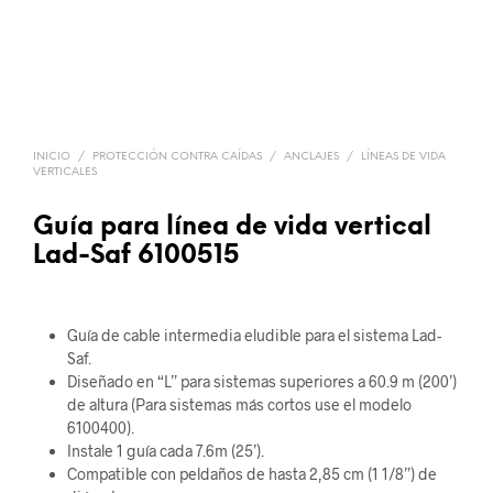
INICIO
/
PROTECCIÓN CONTRA CAÍDAS
/
ANCLAJES
/
LÍNEAS DE VIDA
VERTICALES
Guía para línea de vida vertical
Lad-Saf 6100515
Guía de cable intermedia eludible para el sistema Lad-
Saf.
Diseñado en “L” para sistemas superiores a 60.9 m (200’)
de altura (Para sistemas más cortos use el modelo
6100400).
Instale 1 guía cada 7.6m (25’).
Compatible con peldaños de hasta 2,85 cm (1 1/8”) de