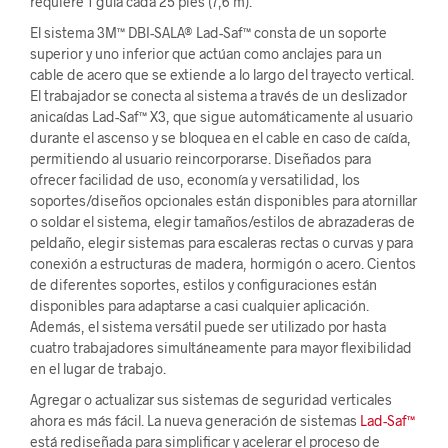
requiere 1 guía cada 25 pies (7,6 m).
El sistema 3M™ DBI-SALA® Lad-Saf™ consta de un soporte
superior y uno inferior que actúan como anclajes para un
cable de acero que se extiende a lo largo del trayecto vertical.
El trabajador se conecta al sistema a través de un deslizador
anicaídas Lad-Saf™ X3, que sigue automáticamente al usuario
durante el ascenso y se bloquea en el cable en caso de caída,
permitiendo al usuario reincorporarse. Diseñados para
ofrecer facilidad de uso, economía y versatilidad, los
soportes/diseños opcionales están disponibles para atornillar
o soldar el sistema, elegir tamaños/estilos de abrazaderas de
peldaño, elegir sistemas para escaleras rectas o curvas y para
conexión a estructuras de madera, hormigón o acero. Cientos
de diferentes soportes, estilos y configuraciones están
disponibles para adaptarse a casi cualquier aplicación.
Además, el sistema versátil puede ser utilizado por hasta
cuatro trabajadores simultáneamente para mayor flexibilidad
en el lugar de trabajo.
Agregar o actualizar sus sistemas de seguridad verticales
ahora es más fácil. La nueva generación de sistemas
Lad-Saf™
está rediseñada para simplificar y acelerar el proceso de