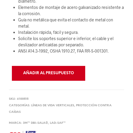
diámetro.
Elementos de montaje de acero galvanizado resistente a
la corrosión.
Guía no metálica que evita el contacto de metal con
metal.
Instalación rápida, fácil y segura.
Solicite los soportes superior e inferior, el cable y el
deslizador anticaídas por separado.
ANSI A14.3-1992, OSHA 1910.27, FAA RR-S-001301.
AÑADIR AL PRESUPUESTO
SKU:
6100515
CATEGORÍAS:
LÍNEAS DE VIDA VERTICALES
,
PROTECCIÓN CONTRA
CAÍDAS
MARCA:
3M™ DBI-SALA®
,
LAD-SAF™