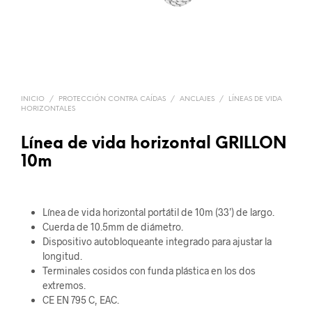
INICIO
/
PROTECCIÓN CONTRA CAÍDAS
/
ANCLAJES
/
LÍNEAS DE VIDA
HORIZONTALES
Línea de vida horizontal GRILLON
10m
Línea de vida horizontal portátil de 10m (33’) de largo.
Cuerda de 10.5mm de diámetro.
Dispositivo autobloqueante integrado para ajustar la
longitud.
Terminales cosidos con funda plástica en los dos
extremos.
CE EN 795 C, EAC.