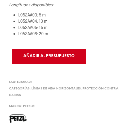
Longitudes disponibles:
L052AA03: 5 m
L052AA04: 10 m
L052AA05: 15 m
L052AA06: 20 m
AÑADIR AL PRESUPUESTO
SKU:
L052AA04
CATEGORÍAS:
LÍNEAS DE VIDA HORIZONTALES
,
PROTECCIÓN CONTRA
CAÍDAS
MARCA:
PETZL®