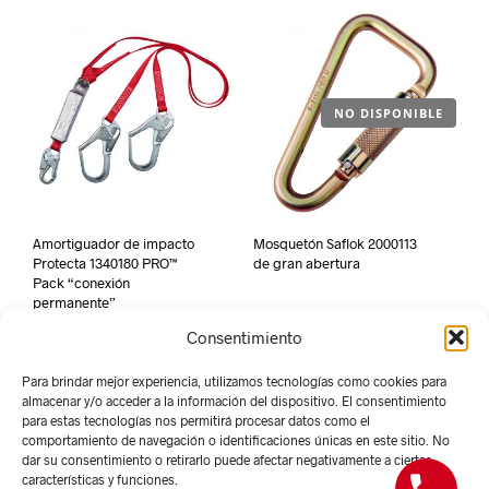
NO DISPONIBLE
Amortiguador de impacto
Mosquetón Saflok 2000113
Protecta 1340180 PRO™
de gran abertura
Pack “conexión
permanente”
Consentimiento
Para brindar mejor experiencia, utilizamos tecnologías como cookies para
almacenar y/o acceder a la información del dispositivo. El consentimiento
para estas tecnologías nos permitirá procesar datos como el
comportamiento de navegación o identificaciones únicas en este sitio. No
dar su consentimiento o retirarlo puede afectar negativamente a ciertas
características y funciones.