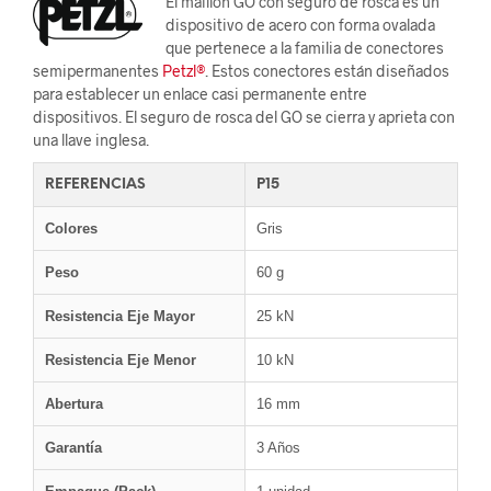
El maillón GO con seguro de rosca es un
dispositivo de acero con forma ovalada
que pertenece a la familia de conectores
semipermanentes
Petzl®
. Estos conectores están diseñados
para establecer un enlace casi permanente entre
dispositivos. El seguro de rosca del GO se cierra y aprieta con
una llave inglesa.
REFERENCIAS
P15
Colores
Gris
Peso
60 g
Resistencia Eje Mayor
25 kN
Resistencia Eje Menor
10 kN
Abertura
16 mm
Garantía
3 Años