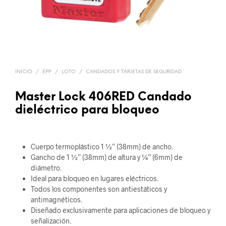
INICIO
/
EPP
/
LOTO
/
CANDADOS Y TARJETAS DE SEGURIDAD
Master Lock 406RED Candado
dieléctrico para bloqueo
Cuerpo termoplástico 1 ½” (38mm) de ancho.
Gancho de 1 ½” (38mm) de altura y ¼” (6mm) de
diámetro.
Ideal para bloqueo en lugares eléctricos.
Todos los componentes son antiestáticos y
antimagnéticos.
Diseñado exclusivamente para aplicaciones de bloqueo y
señalización.