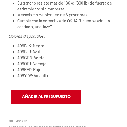
Su gancho resiste más de 136kg (300 lb) de fuerza de
estiramiento sin romperse.
Mecanismo de bloqueo de 6 pasadores.
Cumple con la normativa de OSHA “Un empleado, un
candado, una llave”.
Colores disponibles:
406BLK: Negro
406BLU: Azul
406GRN: Verde
406ORJ: Naranja
406RED: Rojo
406YLW: Amarillo
AÑADIR AL PRESUPUESTO
SKU:
406RED