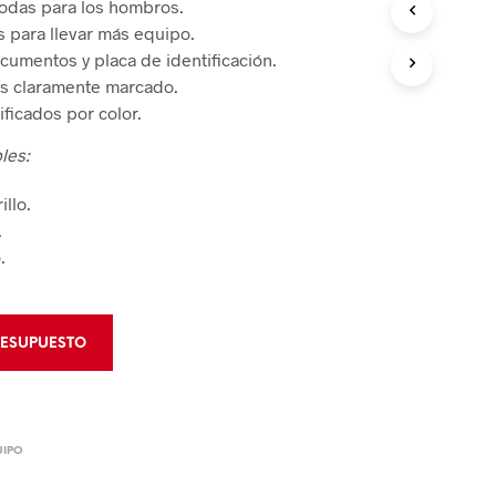
odas para los hombros.
 de Bloqueo
s para llevar más equipo.
mentos de Rescate
 de Bloqueo
cumentos y placa de identificación.
s claramente marcado.
CIÓN Y CONTROL
ficados por color.
 de Áreas
les:
illo.
Derrames
.
.
RESUPUESTO
UIPO