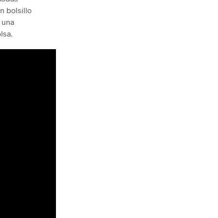
 bolsillo
, una
lsa.