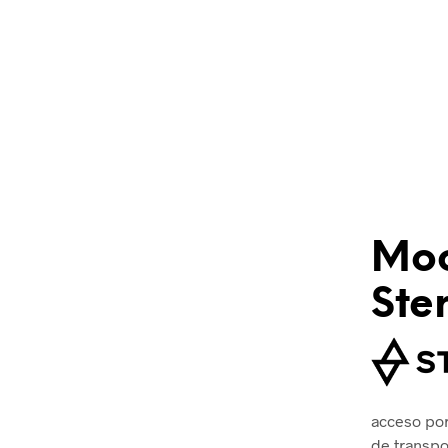
Moc
Ste
acceso por
de transpo