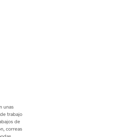
n unas
 de trabajo
abajos de
ón, correas
ómodas