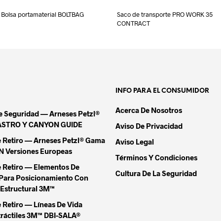
Bolsa portamaterial BOLTBAG
Saco de transporte PRO WORK 35
CONTRACT
INFO PARA EL CONSUMIDOR
Acerca De Nosotros
De Seguridad — Arneses Petzl®
ASTRO Y CANYON GUIDE
Aviso De Privacidad
e Retiro — Arneses Petzl® Gama
Aviso Legal
Versiones Europeas
Términos Y Condiciones
e Retiro — Elementos De
Cultura De La Seguridad
Para Posicionamiento Con
Estructural 3M™
 Retiro — Líneas De Vida
tráctiles 3M™ DBI-SALA®