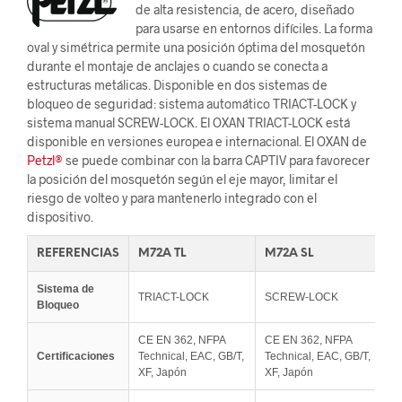
de alta resistencia, de acero, diseñado
para usarse en entornos difíciles. La forma
oval y simétrica permite una posición óptima del mosquetón
durante el montaje de anclajes o cuando se conecta a
estructuras metálicas. Disponible en dos sistemas de
bloqueo de seguridad: sistema automático TRIACT-LOCK y
sistema manual SCREW-LOCK. El OXAN TRIACT-LOCK está
disponible en versiones europea e internacional. El OXAN de
Petzl®
se puede combinar con la barra CAPTIV para favorecer
la posición del mosquetón según el eje mayor, limitar el
riesgo de volteo y para mantenerlo integrado con el
dispositivo.
REFERENCIAS
M72A TL
M72A SL
M
Sistema de
TRIACT-LOCK
SCREW-LOCK
T
Bloqueo
CE EN 362, NFPA
CE EN 362, NFPA
C
Certificaciones
Technical, EAC, GB/T,
Technical, EAC, GB/T,
NF
XF, Japón
XF, Japón
E