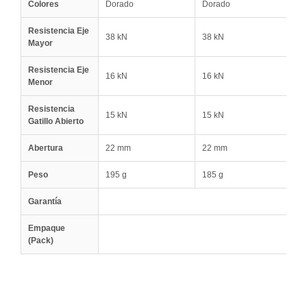
Colores
Dorado
Dorado
D
Resistencia Eje
38 kN
38 kN
3
Mayor
Resistencia Eje
16 kN
16 kN
1
Menor
Resistencia
15 kN
15 kN
1
Gatillo Abierto
Abertura
22 mm
22 mm
2
Peso
195 g
185 g
2
Garantía
Empaque
(Pack)
.