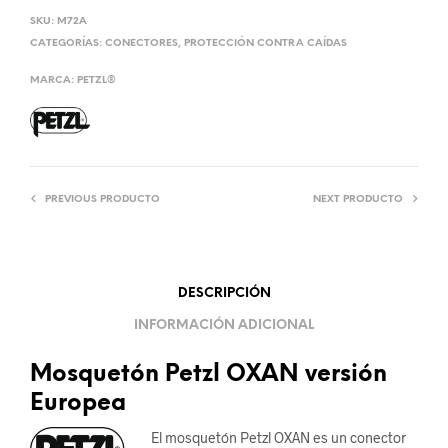
SKU:
M72A
CATEGORÍAS:
CONECTORES
,
PROTECCIÓN CONTRA CAÍDAS
MARCA:
PETZL®
PREVIOUS PRODUCTO
NEXT PRODUCTO
DESCRIPCIÓN
INFORMACIÓN ADICIONAL
Mosquetón Petzl OXAN versión
Europea
El mosquetón Petzl OXAN es un conector