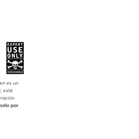
7en es un
, está
eración
sólo por