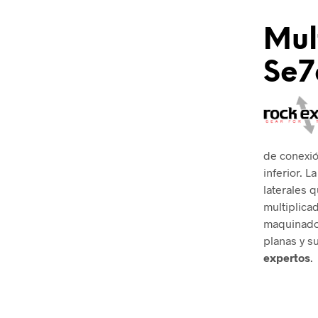
Mul
Se7
de conexió
inferior. 
laterales 
multiplicad
maquinado 
planas y s
expertos
.
.