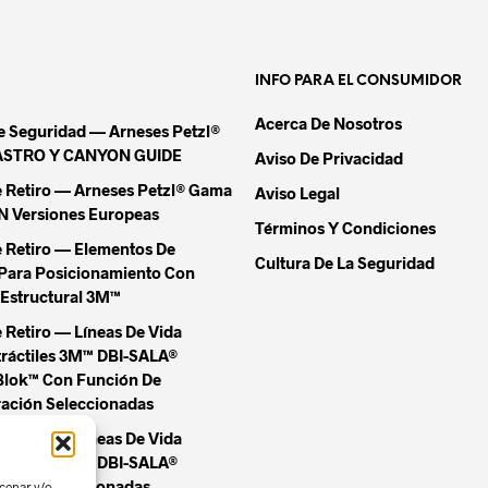
INFO PARA EL CONSUMIDOR
Acerca De Nosotros
De Seguridad — Arneses Petzl®
ASTRO Y CANYON GUIDE
Aviso De Privacidad
e Retiro — Arneses Petzl® Gama
Aviso Legal
Versiones Europeas
Términos Y Condiciones
e Retiro — Elementos De
Cultura De La Seguridad
Para Posicionamiento Con
Estructural 3M™
 Retiro — Líneas De Vida
tráctiles 3M™ DBI-SALA®
Blok™ Con Función De
ación Seleccionadas
 Retiro — Líneas De Vida
tráctiles 3M™ DBI-SALA®
Blok™ Seleccionadas
cenar y/o