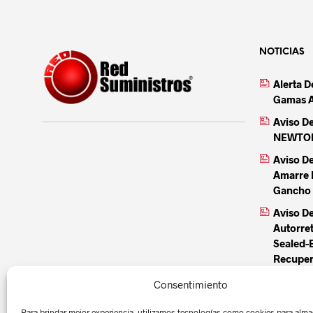
NOTICIAS
Alerta 
Gamas 
Aviso D
NEWTON 
Aviso D
Amarre 
Gancho 
Aviso De
Autorre
Sealed-
Recuper
Aviso De
Consentimiento
Autorre
Sealed-
Para brindar mejor experiencia, utilizamos tecnologías como cookies para alma