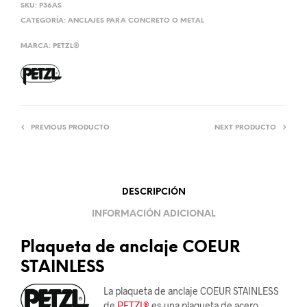
SKU:
P36AS
CATEGORÍA:
ANCLAJES PARA CONCRETO O METAL
MARCA:
PETZL®
PREVIOUS PRODUCTO
NEXT PRODUCTO
DESCRIPCIÓN
INFORMACIÓN ADICIONAL
Plaqueta de anclaje COEUR
STAINLESS
La plaqueta de anclaje COEUR STAINLESS
de
PETZL®
es una plaqueta de acero