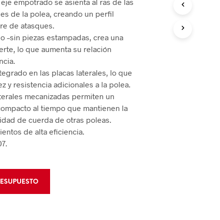
e eje empotrado se asienta al ras de las
 de Bloqueo
les de la polea, creando un perfil
mentos de Rescate
 de Bloqueo
bre de atasques.
o –sin piezas estampadas, crea una
CIÓN Y CONTROL
erte, lo que aumenta su relación
ncia.
 de Áreas
ntegrado en las placas laterales, lo que
z y resistencia adicionales a la polea.
aterales mecanizadas permiten un
Derrames
ompacto al tiempo que mantienen la
dad de cuerda de otras poleas.
ientos de alta eficiencia.
7.
RESUPUESTO