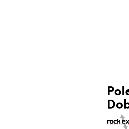
Pol
Dobl