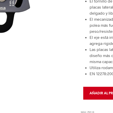
El tornillo d
Sistemas Davit y Brazos Pescantes
Auto Rescate
Dispositivos
placas latera
PROTECCIÓN DE PIERNAS Y PIES
Cabrestantes y Retráctiles de 3 Vías
Accesorios e Instru
Kits y Cajas
delgado y li
El mecanizad
Rodilleras y Polainas
DELIMITA
polea más fu
Zapato y Bota Industrial
peso/resiste
Delimitación
El eje está i
Calzado de hule
Cintas
agrega rigide
Punteras de Protección
Las placas l
Control de 
diseño más c
misma capaci
Utiliza rodam
EN 12278:200
AÑADIR AL P
SKU:
P21 D