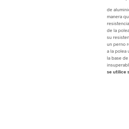
de aluminio
manera que
resistenci
de la pole
su resiste
un perno r
a la polea 
la base de
insuperabl
se utilice
.