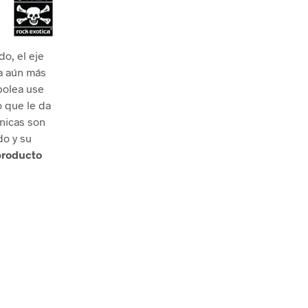
do, el eje
ta aún más
 polea use
o que le da
únicas son
do y su
producto