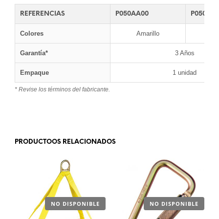
REFERENCIAS
P050AA00
P050AA0
Colores
Amarillo
N
Garantía*
3 Años
Empaque
1 unidad
* Revise los términos del fabricante.
.
PRODUCTOOS RELACIONADOS
NO DISPONIBLE
NO DISPONIBLE