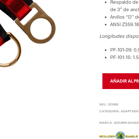
Respaldo de 
Sistemas Davit y Brazos Pescantes
Auto Rescate
Dispositivos
de 3″ de anc
PROTECCIÓN DE PIERNAS Y PIES
Cabrestantes y Retráctiles de 3 Vías
Accesorios e Inst
Kits y Cajas
Anillos “D” 
ANSI Z359.18
Rodilleras y Polainas
DELIMITA
Zapato y Bota Industrial
Longitudes dispo
Delimitación
Calzado de hule
PF-101-09: 0.
Cintas
PF-101-15: 1.
Punteras de Protección
Control de 
AÑADIR AL P
SKU:
321000
CATEGORÍA:
ADAPTADOR
MARCA:
GOLDEN EAGL