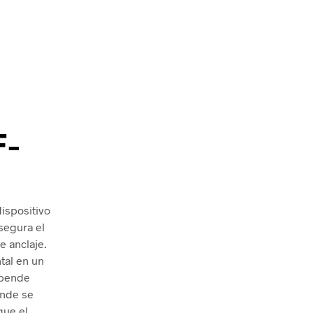
F-
dispositivo
segura el
e anclaje.
tal en un
epende
onde se
que el