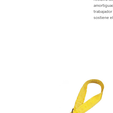
amortiguad
trabajado
sostiene e
.