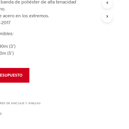
banda de poliéster de alta tenacidad
 de Bloqueo
ho.
rumentos de Rescate
 de Bloqueo
de acero en los extremos.
-2017
CIÓN Y CONTROL
nibles:
 de Áreas
90m (3’)
50m (5’)
Derrames
RESUPUESTO
ES DE ANCLAJE Y ANILLAS
E®