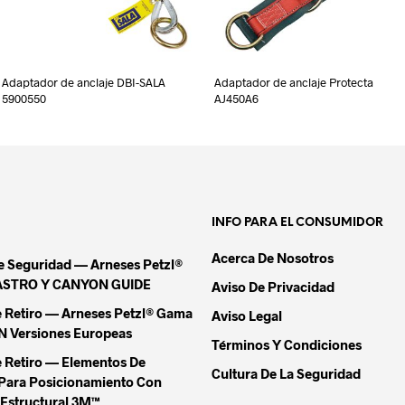
Adaptador de anclaje DBI-SALA
Adaptador de anclaje Protecta
5900550
AJ450A6
INFO PARA EL CONSUMIDOR
Acerca De Nosotros
De Seguridad — Arneses Petzl®
ASTRO Y CANYON GUIDE
Aviso De Privacidad
e Retiro — Arneses Petzl® Gama
Aviso Legal
Versiones Europeas
Términos Y Condiciones
e Retiro — Elementos De
Cultura De La Seguridad
Para Posicionamiento Con
Estructural 3M™