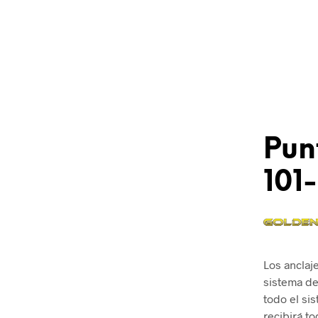
Pun
101
Los anclaj
sistema de
todo el si
recibirá t