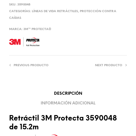
SKU:
3590048
CATEGORÍAS:
LÍNEAS DE VIDA RETRÁCTILES
,
PROTECCIÓN CONTRA
CAÍDAS
MARCA:
3M™ PROTECTA®
PREVIOUS PRODUCTO
NEXT PRODUCTO
DESCRIPCIÓN
INFORMACIÓN ADICIONAL
Retráctil 3M Protecta 3590048
de 15.2m