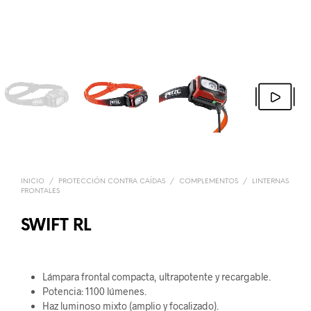
INICIO
/
PROTECCIÓN CONTRA CAÍDAS
/
COMPLEMENTOS
/
LINTERNAS
FRONTALES
SWIFT RL
Lámpara frontal compacta, ultrapotente y recargable.
Potencia: 1100 lúmenes.
Haz luminoso mixto (amplio y focalizado).