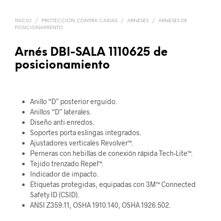
INICIO
/
PROTECCIÓN CONTRA CAÍDAS
/
ARNESES
/
ARNESES DE
POSICIONAMIENTO
Arnés DBI-SALA 1110625 de
posicionamiento
Anillo “D” posterior erguido.
Anillos “D” laterales.
Diseño anti enredos.
Soportes porta eslingas integrados.
Ajustadores verticales Revolver™.
Perneras con hebillas de conexión rápida Tech-Lite™.
Tejido trenzado Repel™.
Indicador de impacto.
Etiquetas protegidas, equipadas con 3M™ Connected
Safety ID (CSID).
ANSI Z359.11, OSHA 1910.140, OSHA 1926.502.