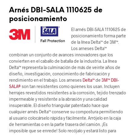
Arnés DBI-SALA 1110625 de
posicionamiento
El arnés DBI-SALA 1110625 de
posicionamiento forma parte
de la línea Delta™ de 3M™.
Los arneses Delta™
combinan un conjunto de avances innovadores que los
convierten en el caballo de batalla de la industria. La línea
Delta™ representa la culminación de más de veinte años de
diseño, investigación, conocimiento de fabricación y
rendimiento en el trabajo. Los arneses
Delta™
de
3M™ DBI-
SALA®
son tan resistentes como quienes los usan. Incluyen
herrajes revestidos resistentes a la corrosión, tejido trenzado
impermeable y resistente a la abrasión y una calidad
insuperable. El diseño triangular patentado hace que
cualquier arnés Delta™ conserve su compostura permitiendo
al usuario colocárselo rápida y fácilmente. Arrójelo en la caja
de herramientas o en la parte trasera del camión. ¡Es
imposible que se enrede! Solo recójalo y estará listo para