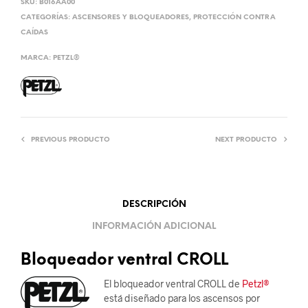
SKU:
B016AA00
CATEGORÍAS:
ASCENSORES Y BLOQUEADORES
,
PROTECCIÓN CONTRA
CAÍDAS
MARCA:
PETZL®
PREVIOUS PRODUCTO
NEXT PRODUCTO
DESCRIPCIÓN
INFORMACIÓN ADICIONAL
Bloqueador ventral CROLL
El bloqueador ventral CROLL de
Petzl®
está diseñado para los ascensos por