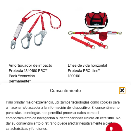
Amortiguador de impacto
Línea de vida horizontal
Protecta 1340180 PRO™
Protecta PRO-Line™
Pack “conexión
1200101
permanente”
Consentimiento
Para brindar mejor experiencia, utilizamos tecnologías como cookies para
almacenar y/o acceder a la información del dispositivo. El consentimiento
para estas tecnologías nos permitirá procesar datos como el
comportamiento de navegación o identificaciones únicas en este sitio. No
dar su consentimiento o retirarlo puede afectar negativamente a ciertas
características y funciones.