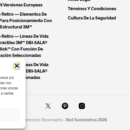
Versiones Europeas
Términos Y Condiciones
e Retiro — Elementos De
Cultura De La Seguridad
Para Posicionamiento Con
Estructural 3M™
 Retiro — Líneas De Vida
tráctiles 3M™ DBI-SALA®
Blok™ Con Función De
ación Seleccionadas
 Retiro — Líneas De Vida
tráctiles 3M™ DBI-SALA®
Blok™ Seleccionadas
cenar y/o
gías nos
iones únicas
a ciertas
Derechos Reservados -
Red Suministros 2026