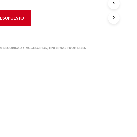
 de Bloqueo
rumentos de Rescate
 de Bloqueo
RESUPUESTO
CIÓN Y CONTROL
 de Áreas
E SEGURIDAD Y ACCESORIOS
,
LINTERNAS FRONTALES
Derrames