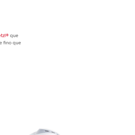
a
tzl®
que
e fino que