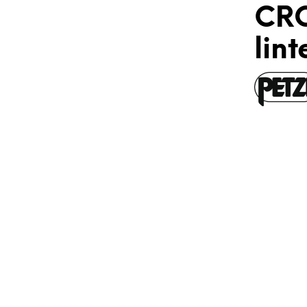
CRO
lin
.