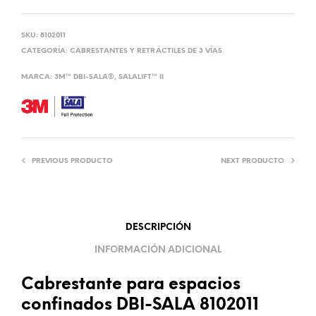
SKU:
8102011
CATEGORÍA:
CABRESTANTES Y RETRÁCTILES DE 3 VÍAS
MARCA:
3M™ DBI-SALA®
,
SALALIFT™ II
PREVIOUS PRODUCTO
NEXT PRODUCTO
DESCRIPCIÓN
INFORMACIÓN ADICIONAL
Cabrestante para espacios
confinados DBI-SALA 8102011