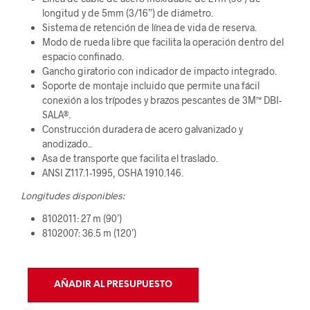
longitud y de 5mm (3/16”) de diámetro.
Sistema de retención de línea de vida de reserva.
Modo de rueda libre que facilita la operación dentro del
espacio confinado.
Gancho giratorio con indicador de impacto integrado.
Soporte de montaje incluido que permite una fácil
conexión a los trípodes y brazos pescantes de 3M™ DBI-
SALA®.
Construcción duradera de acero galvanizado y
anodizado..
Asa de transporte que facilita el traslado.
ANSI Z117.1-1995, OSHA 1910.146.
Longitudes disponibles:
8102011: 27 m (90’)
8102007: 36.5 m (120’)
AÑADIR AL PRESUPUESTO