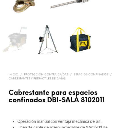
INICIO
/
PROTECCIÓN CONTRA CAÍDAS
/
ESPACIOS CONFINADOS
/
CABRESTANTES Y RETRÁCTILES DE 3 VÍAS
Cabrestante para espacios
confinados DBI-SALA 8102011
Operación manual con ventaja mecánica de 6:1.
Línea de cable de acero inoxidable de 27m (90’) de