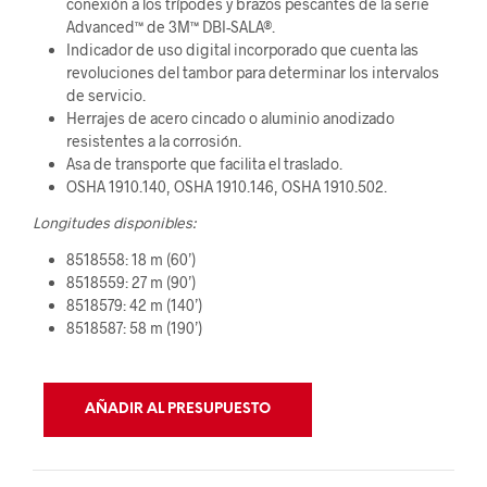
conexión a los trípodes y brazos pescantes de la serie
Advanced™ de 3M™ DBI-SALA®.
Indicador de uso digital incorporado que cuenta las
revoluciones del tambor para determinar los intervalos
de servicio.
Herrajes de acero cincado o aluminio anodizado
resistentes a la corrosión.
Asa de transporte que facilita el traslado.
OSHA 1910.140, OSHA 1910.146, OSHA 1910.502.
Longitudes disponibles:
8518558: 18 m (60’)
8518559: 27 m (90’)
8518579: 42 m (140’)
8518587: 58 m (190’)
AÑADIR AL PRESUPUESTO