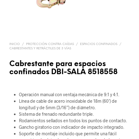
INICIO
/
PROTECCIÓN CONTRA CAÍDAS
/
ESPACIOS CONFINADOS
/
CABRESTANTES Y RETRÁCTILES DE 3 VÍAS
Cabrestante para espacios
confinados DBI-SALA 8518558
Operación manual con ventaja mecánica de 9:1 y 4:1.
Línea de cable de acero inoxidable de 18m (60’) de
longitud y de 5mm (3/16”) de diámetro.
Sistema de frenado redundante triple.
Rodamientos sellados en todos los puntos de contacto.
Gancho giratorio con indicador de impacto integrado.
Soporte de montaje incluido que permite una fácil