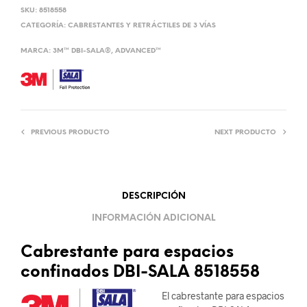
SKU:
8518558
CATEGORÍA:
CABRESTANTES Y RETRÁCTILES DE 3 VÍAS
MARCA:
3M™ DBI-SALA®
,
ADVANCED™
PREVIOUS PRODUCTO
NEXT PRODUCTO
DESCRIPCIÓN
INFORMACIÓN ADICIONAL
Cabrestante para espacios
confinados DBI-SALA 8518558
El cabrestante para espacios