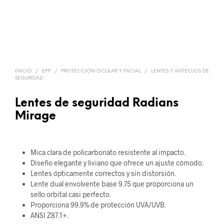
INICIO
/
EPP
/
PROTECCIÓN OCULAR Y FACIAL
/
LENTES Y ANTEOJOS DE
SEGURIDAD
Lentes de seguridad Radians
Mirage
Mica clara de policarbonato resistente al impacto.
Diseño elegante y liviano que ofrece un ajuste cómodo.
Lentes ópticamente correctos y sin distorsión.
Lente dual envolvente base 9.75 que proporciona un
sello orbital casi perfecto.
Proporciona 99.9% de protección UVA/UVB.
ANSI Z87.1+.