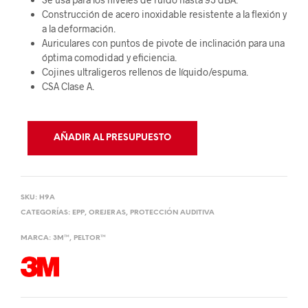
Construcción de acero inoxidable resistente a la flexión y
a la deformación.
Auriculares con puntos de pivote de inclinación para una
óptima comodidad y eficiencia.
Cojines ultraligeros rellenos de líquido/espuma.
CSA Clase A.
AÑADIR AL PRESUPUESTO
SKU:
H9A
CATEGORÍAS:
EPP
,
OREJERAS
,
PROTECCIÓN AUDITIVA
MARCA:
3M™
,
PELTOR™