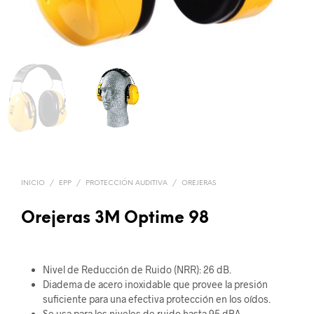
INICIO
/
EPP
/
PROTECCIÓN AUDITIVA
/
OREJERAS
Orejeras 3M Optime 98
Nivel de Reducción de Ruido (NRR): 26 dB.
Diadema de acero inoxidable que provee la presión
suficiente para una efectiva protección en los oídos.
Se usa para los niveles de ruido hasta 95 dBA.