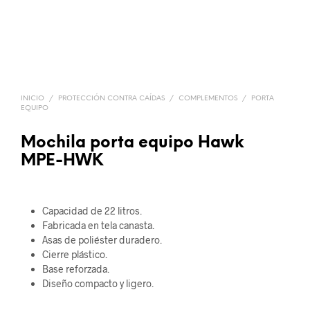
INICIO
/
PROTECCIÓN CONTRA CAÍDAS
/
COMPLEMENTOS
/
PORTA
EQUIPO
Mochila porta equipo Hawk
MPE-HWK
Capacidad de 22 litros.
Fabricada en tela canasta.
Asas de poliéster duradero.
Cierre plástico.
Base reforzada.
Diseño compacto y ligero.