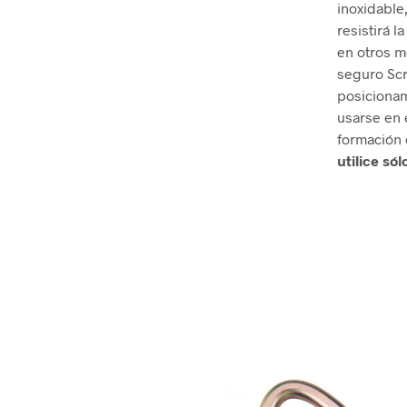
inoxidable
resistirá 
en otros m
seguro Sc
posicionam
usarse en 
formación 
utilice só
.