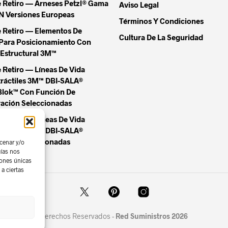
e Retiro — Arneses Petzl® Gama
Aviso Legal
Versiones Europeas
Términos Y Condiciones
e Retiro — Elementos De
Cultura De La Seguridad
Para Posicionamiento Con
Estructural 3M™
 Retiro — Líneas De Vida
tráctiles 3M™ DBI-SALA®
Blok™ Con Función De
ación Seleccionadas
 Retiro — Líneas De Vida
tráctiles 3M™ DBI-SALA®
Blok™ Seleccionadas
cenar y/o
gías nos
iones únicas
a ciertas
Derechos Reservados -
Red Suministros 2026