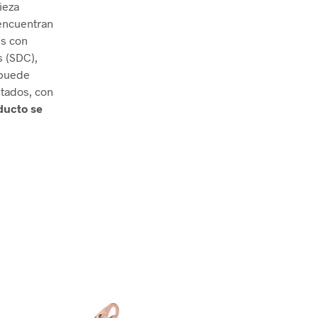
ieza
 encuentran
ss con
 (SDC),
 puede
tados, con
ducto se