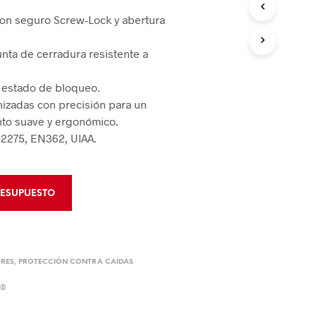
 de Bloqueo
on seguro Screw-Lock y abertura
rumentos de Rescate
 de Bloqueo
nta de cerradura resistente a
CIÓN Y CONTROL
 estado de bloqueo.
 de Áreas
izadas con precisión para un
to suave y ergonómico.
2275, EN362, UIAA.
Derrames
RESUPUESTO
RES
,
PROTECCIÓN CONTRA CAÍDAS
A®