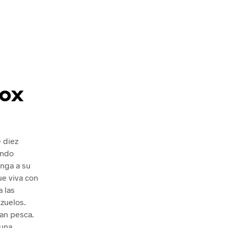
nox
 diez
ando
enga a su
ue viva con
a las
zuelos.
ran pesca.
 una