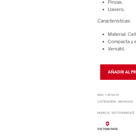
Pinzas.
Llavero.
Características:
Material: Cel
Compacta y e
Versátil.
AÑADIR AL P
SKU:
1.4733.72
CATEGORÍA:
NAVAJAS
MARCA:
VICTORINOX®