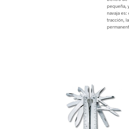
pequeña, y
navaja es: 
tracción, l
permanente