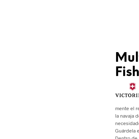
Mul
Fis
mente el r
la navaja 
necesidade
Guárdela e
Dentro de 