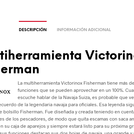
DESCRIPCIÓN
INFORMACIÓN ADICIONAL
tiherramienta Victori
herman
La multiherramienta Victorinox Fisherman tiene más de
funciones que se pueden aprovechar en un 100%. Cu
escuche hablar de la Navaja Suiza, es probable que v
ecuerdo de la legendaria navaja para oficiales. Esa leyenda sig
de bolsillo Fisherman. Fue diseñada y creada teniendo en cuent
s de los pescadores, de modo que quita escamas con saca an
n su caja de aparejos y siempre estará listo para su próxima g
sus funciones destacan sus dos hojas de navaja, una grande y