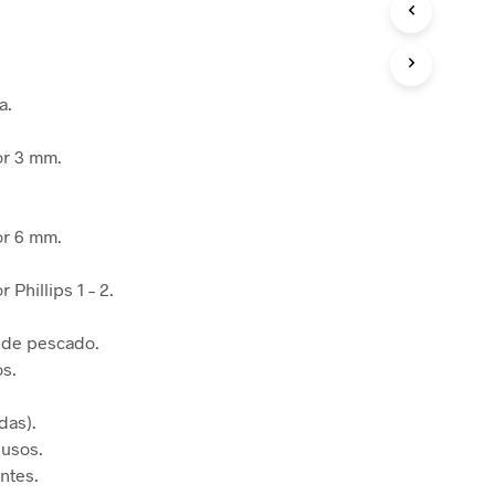
 de Bloqueo
mentos de Rescate
 de Bloqueo
a.
CIÓN Y CONTROL
 de Áreas
or 3 mm.
Derrames
or 6 mm.
 Phillips 1 – 2.
de pescado.
os.
das).
iusos.
entes.