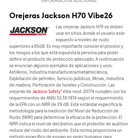
INFORMACIÓN ADICIONAL
Orejeras Jackson H70 Vibe26
Las orejeras Jackson H70 se deben
usar en sitios donde el usuario este
expuesto a niveles de ruido
superiores a 85dB. Es muy importante conocer el proceso y
los riesgos a los que está expuesta la persona para poder
definir el producto de protección adecuado. A continuación
se enuncian algunos ejemplos de aplicaciones y usos:
Astilleros, Industria manufacturera/metalmecánica,
Explotación de petróleo, Servicio públicos, Minas, Industria
de madera, Perforación de túneles y Construcción. Las
orejeras de
Jackson Safety*
Vibe mod. 20774 cumplen con los
requerimientos de ANSI S3.19-1974 según el requerimiento
de la EPA con un NRR de 29 dB. Este estándar especifica la
metodología para la medición del Nivel de Reducción de
Ruido (NRR) para determinar la eficacia de la protección. El
NRR indica el nivel de decibelios que el protector de auditivo
reduce del ruido del ambiente. Esta norma proporciona un
método específico de ensayo en seres humanos para