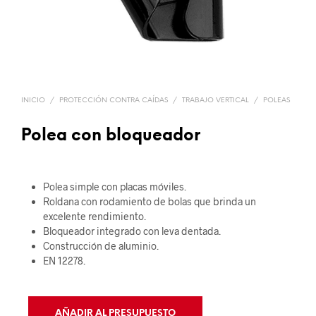
INICIO
/
PROTECCIÓN CONTRA CAÍDAS
/
TRABAJO VERTICAL
/
POLEAS
Polea con bloqueador
Polea simple con placas móviles.
Roldana con rodamiento de bolas que brinda un
excelente rendimiento.
Bloqueador integrado con leva dentada.
Construcción de aluminio.
EN 12278.
AÑADIR AL PRESUPUESTO