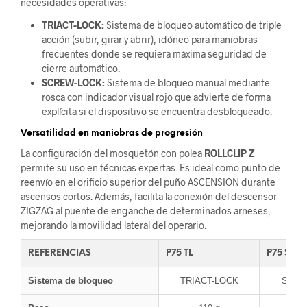
necesidades operativas:
TRIACT-LOCK:
Sistema de bloqueo automático de triple
acción (subir, girar y abrir), idóneo para maniobras
frecuentes donde se requiera máxima seguridad de
cierre automático.
SCREW-LOCK:
Sistema de bloqueo manual mediante
rosca con indicador visual rojo que advierte de forma
explícita si el dispositivo se encuentra desbloqueado.
Versatilidad en maniobras de progresión
La configuración del mosquetón con polea
ROLLCLIP Z
permite su uso en técnicas expertas. Es ideal como punto de
reenvío en el orificio superior del puño ASCENSION durante
ascensos cortos. Además, facilita la conexión del descensor
ZIGZAG al puente de enganche de determinados arneses,
mejorando la movilidad lateral del operario.
REFERENCIAS
P75 TL
P75 SL
Sistema de bloqueo
TRIACT-LOCK
SCRE