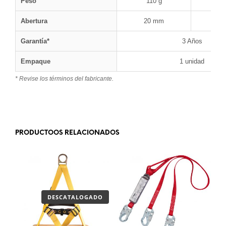
Peso
110 g
1
Abertura
20 mm
2
Garantía*
3 Años
Empaque
1 unidad
* Revise los términos del fabricante.
.
PRODUCTOOS RELACIONADOS
DESCATALOGADO