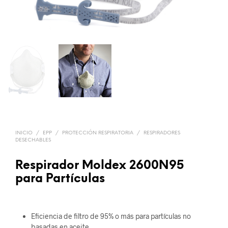
INICIO
/
EPP
/
PROTECCIÓN RESPIRATORIA
/
RESPIRADORES
DESECHABLES
Respirador Moldex 2600N95
para Partículas
Eficiencia de filtro de 95% o más para partículas no
basadas en aceite.