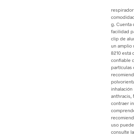
respirador
comodidad 
g. Cuenta 
facilidad p
clip de al
un amplio 
8210 está 
confiable d
partículas
recomienda
polvorient
inhalación 
anthracis,
contraer in
comprender
recomienda
uso puede 
consulte l