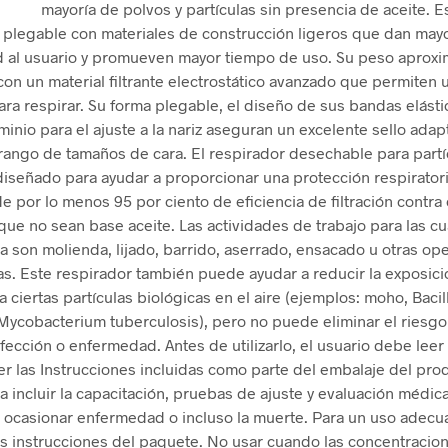
mayoría de polvos y partículas sin presencia de aceite. E
 plegable con materiales de construcción ligeros que dan may
al usuario y promueven mayor tiempo de uso. Su peso aproxi
con un material filtrante electrostático avanzado que permiten
ara respirar. Su forma plegable, el diseño de sus bandas elástic
uminio para el ajuste a la nariz aseguran un excelente sello ada
rango de tamaños de cara. El respirador desechable para part
diseñado para ayudar a proporcionar una protección respirator
e por lo menos 95 por ciento de eficiencia de filtración contra 
 que no sean base aceite. Las actividades de trabajo para las cu
 son molienda, lijado, barrido, aserrado, ensacado u otras op
as. Este respirador también puede ayudar a reducir la exposici
a ciertas partículas biológicas en el aire (ejemplos: moho, Bacil
 Mycobacterium tuberculosis), pero no puede eliminar el riesg
fección o enfermedad. Antes de utilizarlo, el usuario debe leer 
 las Instrucciones incluidas como parte del embalaje del pro
 incluir la capacitación, pruebas de ajuste y evaluación médica
ocasionar enfermedad o incluso la muerte. Para un uso adecu
as instrucciones del paquete. No usar cuando las concentracio