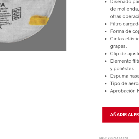
Diseñado par
Sistemas Davit y Brazos Pescantes
Auto Rescate
Dispositivos
de molienda,
PROTECCIÓN DE PIERNAS Y PIES
Cabrestantes y Retráctiles de 3 Vías
Accesorios e Instru
Kits y Cajas
otras operac
Filtro cargad
Rodilleras y Polainas
DELIMITA
Forma de co
Zapato y Bota Industrial
Cintas elásti
Delimitación
grapas.
Calzado de hule
Cintas
Clip de ajust
Punteras de Protección
Elemento filt
Control de 
y poliéster.
Espuma nasa
Tipo de aero
Aprobación 
AÑADIR AL P
SKU:
70071676475