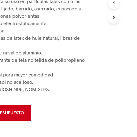
a su uso en partículas tales como las
 de Bloqueo
 lijado, barrido, aserrado, ensacado u
mentos de Rescate
 de Bloqueo
iones polvorientas.
o electrostáticamente.
CIÓN Y CONTROL
pa.
cas de látex de hule natural, libres de
 de Áreas
e nasal de aluminio.
rante de tela no tejida de polipropileno
Derrames
l para mayor comodidad.
sol no aceitoso.
NIOSH N95, NOM-STPS.
RESUPUESTO