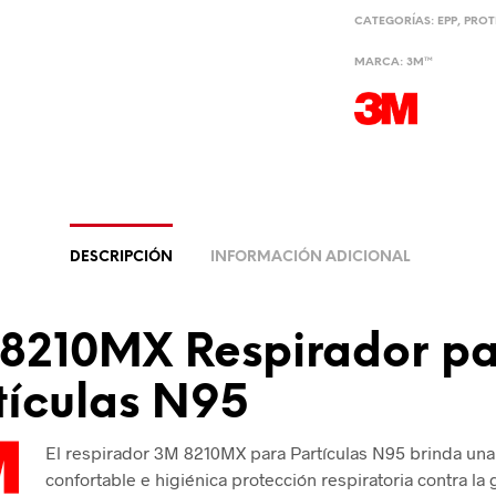
CATEGORÍAS:
EPP
,
PROT
MARCA:
3M™
DESCRIPCIÓN
INFORMACIÓN ADICIONAL
8210MX Respirador p
tículas N95
El respirador 3M 8210MX para Partículas N95 brinda una 
confortable e higiénica protección respiratoria contra la 