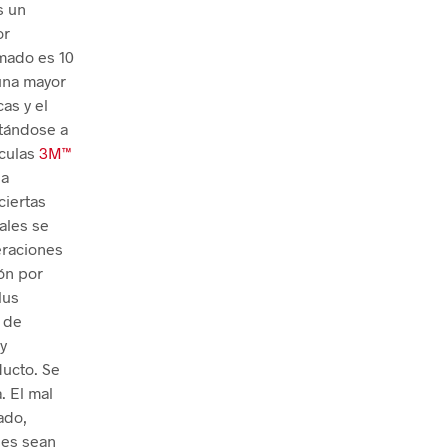
s un
or
mado es 10
 una mayor
as y el
ptándose a
ículas
3M™
ia
ciertas
ales se
eraciones
ón por
lus
o de
y
ducto. Se
. El mal
ado,
nes sean