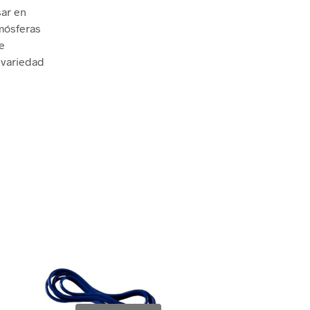
sar en
mósferas
e
a variedad