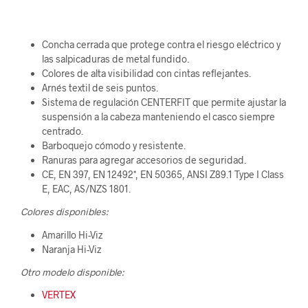
Concha cerrada que protege contra el riesgo eléctrico y
las salpicaduras de metal fundido.
Colores de alta visibilidad con cintas reflejantes.
Arnés textil de seis puntos.
Sistema de regulación CENTERFIT que permite ajustar la
suspensión a la cabeza manteniendo el casco siempre
centrado.
Barboquejo cómodo y resistente.
Ranuras para agregar accesorios de seguridad.
CE, EN 397, EN 12492*, EN 50365, ANSI Z89.1 Type I Class
E, EAC, AS/NZS 1801.
Colores disponibles:
Amarillo Hi-Viz
Naranja Hi-Viz
Otro modelo disponible:
VERTEX