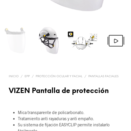
INICIO
/
EPP
/
PROTECCIÓN OCULAR Y FACIAL
/
PANTALLAS FACIALES
VIZEN Pantalla de protección
Mica transparente de policarbonato.
Tratamiento anti rayaduras y anti empaño.
Su sistema de fijación EASYCLIP permite instalarlo
fácilmente.