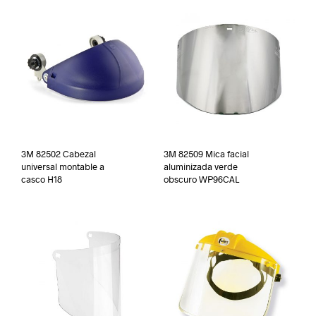
3M 82502 Cabezal
3M 82509 Mica facial
universal montable a
aluminizada verde
casco H18
obscuro WP96CAL