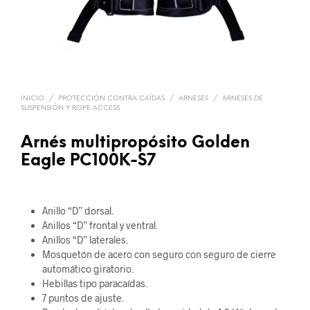
INICIO
/
PROTECCIÓN CONTRA CAÍDAS
/
ARNESES
/
ARNESES DE
SUSPENSIÓN Y ROPE ACCESS
Arnés multipropósito Golden
Eagle PC100K-S7
Anillo “D” dorsal.
Anillos “D” frontal y ventral.
Anillos “D” laterales.
Mosquetón de acero con seguro con seguro de cierre
automático giratorio.
Hebillas tipo paracaídas.
7 puntos de ajuste.