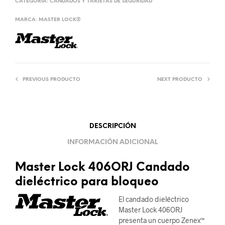
CATEGORÍA:
CANDADOS Y TARJETAS DE SEGURIDAD
MARCA:
MASTER LOCK®
PREVIOUS PRODUCTO
NEXT PRODUCTO
DESCRIPCIÓN
INFORMACIÓN ADICIONAL
Master Lock 406ORJ Candado
dieléctrico para bloqueo
El candado dieléctrico
Master Lock 406ORJ
presenta un cuerpo Zenex™