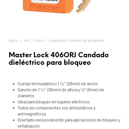
INICIO
/
EPP
/
LOTO
/
CANDADOS Y TARJETAS DE SEGURIDAD
Master Lock 406ORJ Candado
dieléctrico para bloqueo
Cuerpo termoplástico 1 ½” (38mm) de ancho.
Gancho de 1 ½” (38mm) de altura y ¼” (6mm) de
diámetro.
Ideal para bloqueo en lugares eléctricos.
Todos los componentes son antiestáticos y
antimagnéticos.
Diseñado exclusivamente para aplicaciones de bloqueo y
señalización.