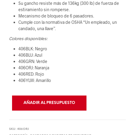
Su gancho resiste más de 136kg (300 lb) de fuerza de
estiramiento sin romperse.
Mecanismo de bloqueo de 6 pasadores.
Cumple con la normativa de OSHA “Un empleado, un
candado, una llave”.
Colores disponibles:
406BLK: Negro
406BLU: Azul
406GRN: Verde
406ORJ: Naranja
406RED: Rojo
406YLW: Amarillo
AÑADIR AL PRESUPUESTO
SKU:
406ORJ